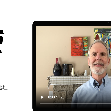
片
式
地址